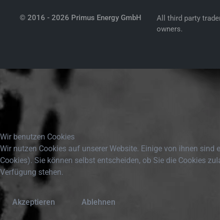
© 2016 -
2026
Primus Energy GmbH
All third party tra
owners.
Wir benutzen Cookies
Wir nutzen Cookies auf unserer Website. Einige von ihnen sind e
Cookies). Sie können selbst entscheiden, ob Sie die Cookies zul
Verfügung stehen.
Akzeptieren
Ablehnen