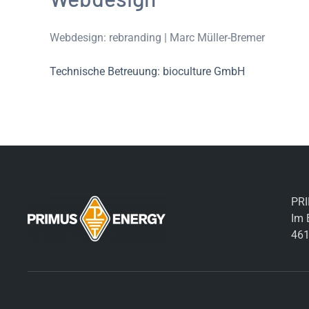
Webdesign: rebranding | Marc Müller-Bremer
Technische Betreuung: bioculture GmbH
PR
Im 
461